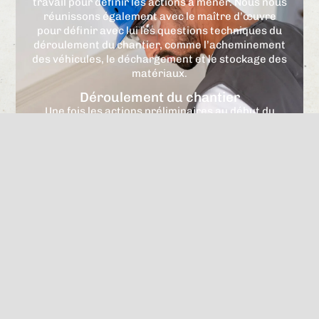
travail pour définir les actions à mener. Nous nous
réunissons également avec le maître d’œuvre
pour définir avec lui les questions techniques du
déroulement du chantier, comme l’acheminement
des véhicules, le déchargement et le stockage des
matériaux.
Déroulement du chantier
Une fois les actions préliminaires au début du
chantier terminées, nous pouvons rentrer dans le
vif du sujet. Pendant toute la période du chantier,
nos équipes mettent en place une zone de phasage
étanche à la poussière, au bruit et aux odeurs.
De plus, à chaque fin de journée, nous nettoyons la
zone de chantier afin de laisser un espace de
travail propre.
Finition du chantier
Une fois les plaques de plâtre posées, les faux
plafonds installés et les cloisons mises en place,
sonne l’heure des finitions.
C’est la partie du chantier où il faut lisser les