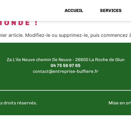
ON CLASSÉ
ACCUEIL
SERVICES
MONDE !
ier article. Modifiez-le ou supprimez-le, puis commencez à 
Za L'ile Neuve chemin Ile Neuve - 26600 La Roche de Glun
04 75 58 97 65
contact@entreprise-buffiere.fr
us droits réservés.
Mise en or